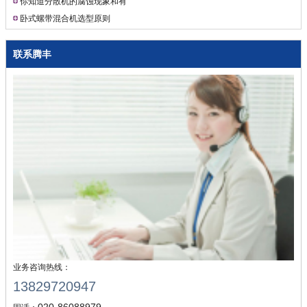
原理以及出料方式
你知道分散机的腐蚀现象和有
效防腐措施吗？
卧式螺带混合机选型原则
联系腾丰
业务咨询热线：
13829720947