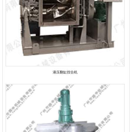
液压翻缸捏合机