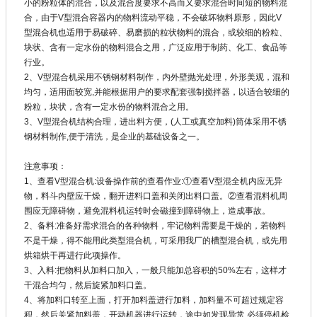
小的粉粒体的混合，以及混合度要求不高而又要求混合时间短的物料混
合，由于V型混合容器内的物料流动平稳，不会破坏物料原形，因此V
型混合机也适用于易破碎、易磨损的粒状物料的混合，或较细的粉粒、
块状、含有一定水份的物料混合之用，广泛应用于制药、化工、食品等
行业。
2、V型混合机采用不锈钢材料制作，内外壁抛光处理，外形美观，混和
均匀，适用面较宽,并能根据用户的要求配套强制搅拌器，以适合较细的
粉粒，块状，含有一定水份的物料混合之用。
3、V型混合机结构合理，进出料方便，(人工或真空加料)筒体采用不锈
钢材料制作,便于清洗，是企业的基础设备之一。
注意事项：
1、查看V型混合机:设备操作前的查看作业:①查看V型混全机内应无异
物，料斗内壁应干燥，翻开进料口盖和关闭出料口盖。②查看混料机周
围应无障碍物，避免混料机运转时会磁撞到障碍物上，造成事故。
2、备料:准备好需求混合的各种物料，牢记物料需要是干燥的，若物料
不是干燥，得不能用此类型混合机，可采用我厂的槽型混合机，或先用
烘箱烘干再进行此项操作。
3、入料:把物料从加料口加入，一般只能加总容积的50%左右，这样才
干混合均匀，然后旋紧加料口盖。
4、将加料口转至上面，打开加料盖进行加料，加料量不可超过规定容
积，然后关紧加料盖，开动机器进行运转，途中如发现异常,必须停机检